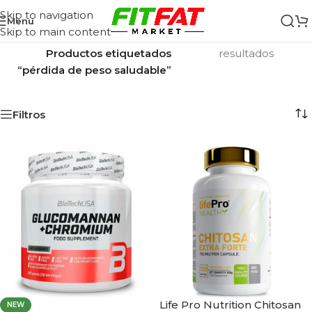
Skip to navigation
Menu
Skip to main content
Inicio
/
Mostrando los 2
Productos etiquetados
resultados
“pérdida de peso saludable”
Filtros
Life Pro Nutrition Chitosan
NEW