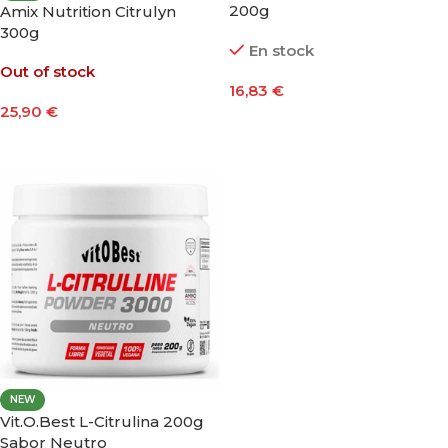
200g
Amix Nutrition Citrulyn
300g
En stock
Out of stock
16,83
€
25,90
€
Añadir Al Carrito
Leer Más
NEW
Vit.O.Best L-Citrulina 200g
Sabor Neutro