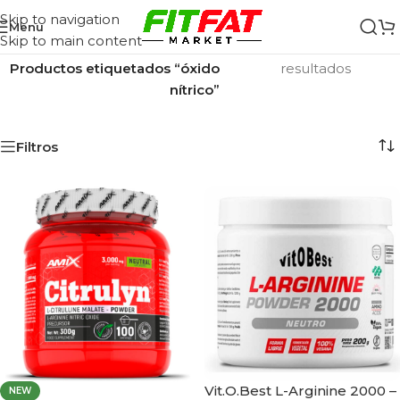
Skip to navigation
Menu
Skip to main content
Inicio
/
Mostrando los 3
Productos etiquetados “óxido
resultados
nítrico”
Filtros
Vit.O.Best L-Arginine 2000 –
NEW