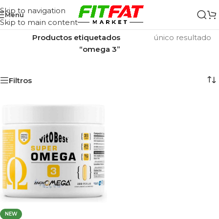
Skip to navigation
Menu
Skip to main content
Inicio
/
Mostrando el
Productos etiquetados
único resultado
“omega 3”
Filtros
NEW