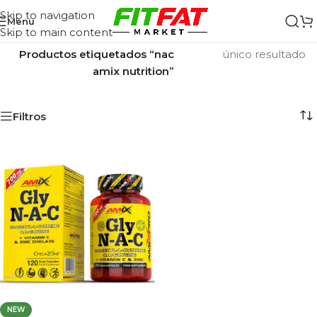
Skip to navigation
Menu
Skip to main content
Inicio
/
Mostrando el
Productos etiquetados “nac
único resultado
amix nutrition”
Filtros
NEW