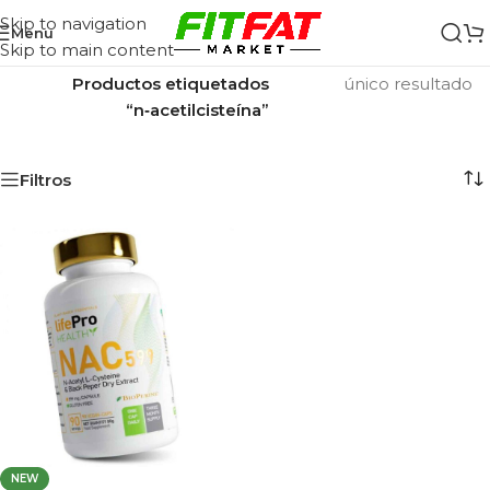
Skip to navigation
Menu
Skip to main content
Inicio
/
Mostrando el
Productos etiquetados
único resultado
“n‑acetilcisteína”
Filtros
NEW