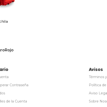
chila
ro
Rojo
ones
ario
Avisos
uenta
Términos y
perar Contraseña
Política de
dos
Aviso Lega
les de la Cuenta
Sobre Nos