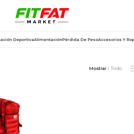
ación Deportiva
Alimentación
Pérdida De Peso
Accesorios Y Ro
tiquetados “mochila militar”
Mostrar
Todo