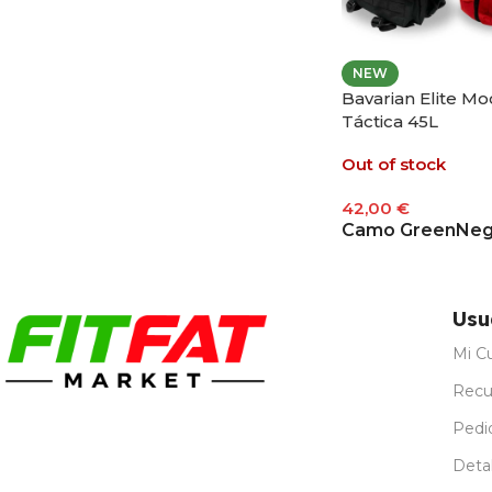
NEW
Bavarian Elite Mo
Táctica 45L
Out of stock
42,00
€
Camo Green
Neg
Seleccionar Opci
Usu
Mi C
Recu
Pedi
Detal