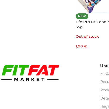
NEW
Life Pro Fit Food 
35g
Out of stock
1,90
€
Seleccionar Opci
Usu
Mi C
Recu
Pedi
Detal
Regi