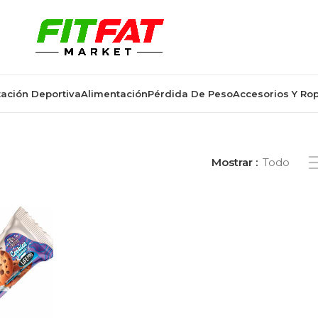
ación Deportiva
Alimentación
Pérdida De Peso
Accesorios Y Ro
ctos etiquetados “Milky Pro”
Mostrar
Todo