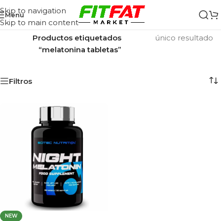
Skip to navigation
Menu
Skip to main content
Inicio
/
Mostrando el
Productos etiquetados
único resultado
“melatonina tabletas”
Filtros
NEW