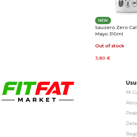
NEW
Sauzero Zero Cal
Mayo 310ml
Out of stock
3,80
€
Leer Más
Usu
Mi C
Recu
Pedi
Detal
Regi