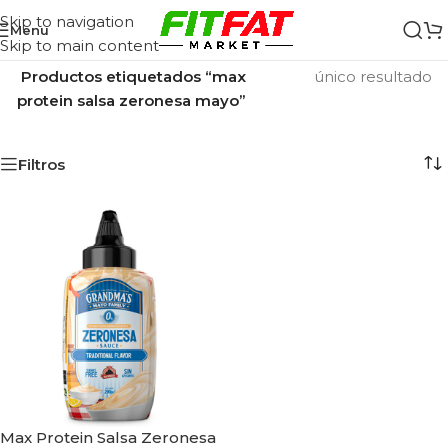
Skip to navigation
Menu
Skip to main content
Inicio
/
Mostrando el
Productos etiquetados “max
único resultado
protein salsa zeronesa mayo”
Filtros
Max Protein Salsa Zeronesa