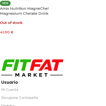
NEW
Amix Nutrition MagneChel
Magnesium Chelate Drink
420g Sabor Mango
Out of stock
41,90
€
Leer Más
Usuario
Mi Cuenta
Recuperar Contraseña
Pedidos