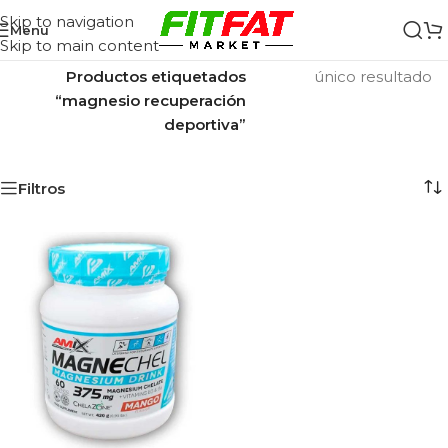
Skip to navigation
Menu
Skip to main content
Inicio
/
Mostrando el
Productos etiquetados
único resultado
“magnesio recuperación
deportiva”
Filtros