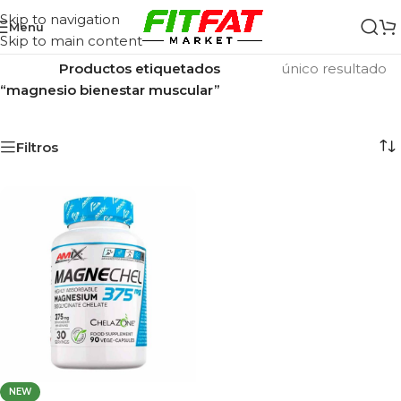
Skip to navigation
Menu
Skip to main content
Inicio
/
Mostrando el
Productos etiquetados
único resultado
“magnesio bienestar muscular”
Filtros
NEW