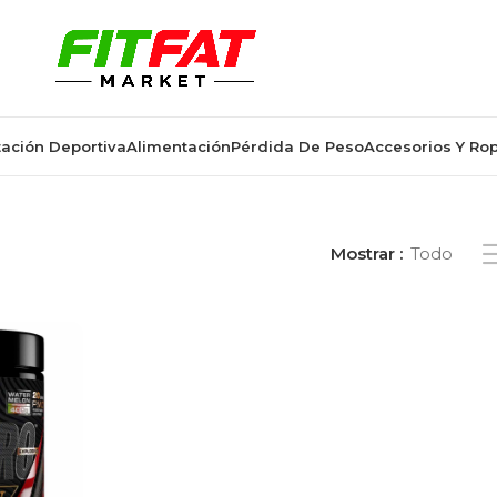
ación Deportiva
Alimentación
Pérdida De Peso
Accesorios Y Ro
etados “life pro elektro new”
Mostrar
Todo