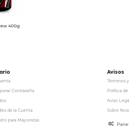
 New 400g
ones
ario
Avisos
uenta
Términos y
perar Contraseña
Política de
dos
Aviso Lega
les de la Cuenta
Sobre Nos
stro para Mayoristas
Pane