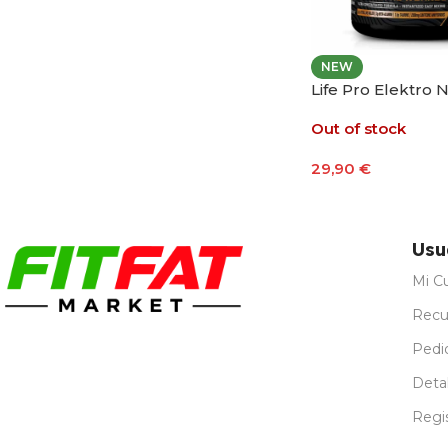
NEW
Life Pro Elektro
Out of stock
29,90
€
Seleccionar Opci
Usu
Mi C
Recu
Pedi
Detal
Regi