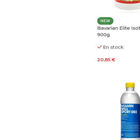
NEW
Bavarian Elite Iso
900g
En stock
20,85
€
Seleccionar Opci