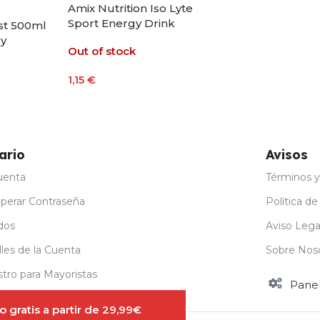
Amix Nutrition Iso Lyte
Sport Energy Drink
st 500ml
Isotonic 30g Sabor Lima-
y
Out of stock
Limón
1,15
€
Leer Más
ario
Avisos
uenta
Términos y
perar Contraseña
Política de
dos
Aviso Lega
les de la Cuenta
Sobre Nos
stro para Mayoristas
Pane
 gratis a partir de 29,99€