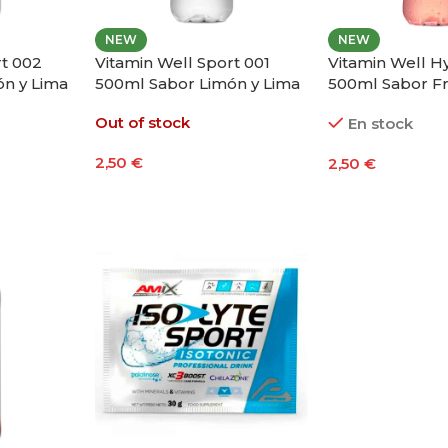
NEW
NEW
rt 002
Vitamin Well Sport 001
Vitamin Well H
n y Lima
500ml Sabor Limón y Lima
500ml Sabor Fr
Ruibarbo
Out of stock
En stock
2,50
€
2,50
€
Leer Más
Añadir Al Carri