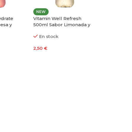
NEW
ydrate
Vitamin Well Refresh
esa y
500ml Sabor Limonada y
Kiwi
En stock
2,50
€
to
Añadir Al Carrito