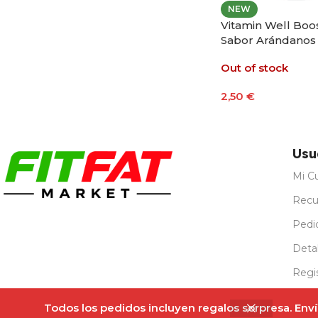
NEW
Vitamin Well Boo
Sabor Arándanos 
Frambuesa
Out of stock
2,50
€
Leer Más
Usu
Mi C
Recu
Pedi
Detal
Regi
Todos los pedidos incluyen regalos sorpresa. Envío