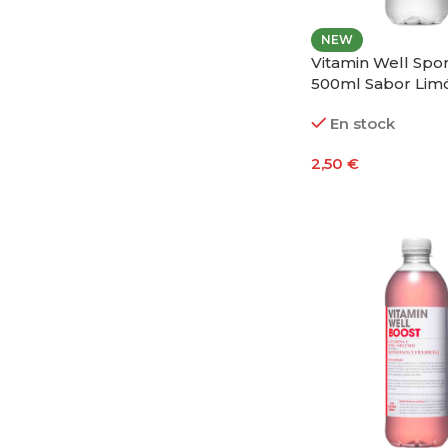
NEW
Vitamin Well Spo
500ml Sabor Limó
En stock
2,50
€
Añadir Al Carrito