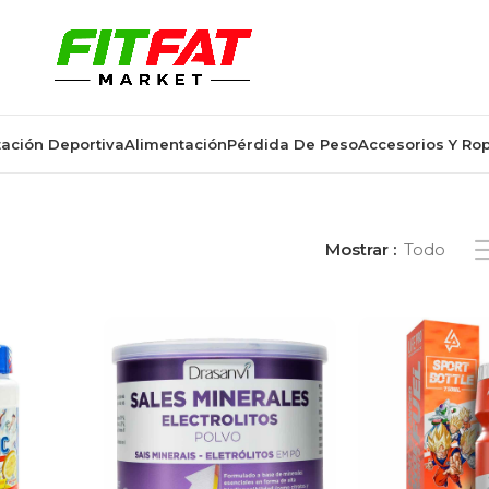
ación Deportiva
Alimentación
Pérdida De Peso
Accesorios Y Ro
os etiquetados “hidratación”
Mostrar
Todo