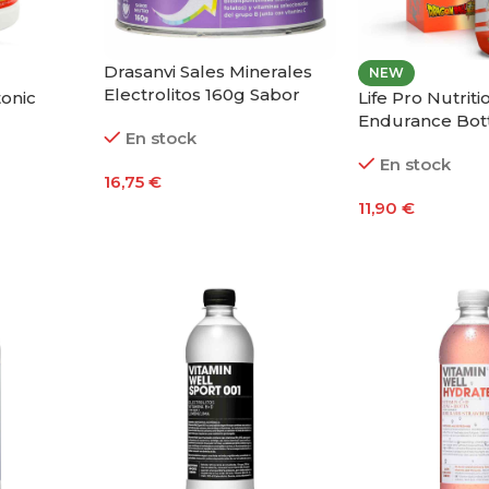
Drasanvi Sales Minerales
NEW
Electrolitos 160g Sabor
tonic
Life Pro Nutriti
Limón
Endurance Bot
En stock
Ball Super Edi
En stock
16,75
€
11,90
€
Añadir Al Carrito
ones
Añadir Al Carri