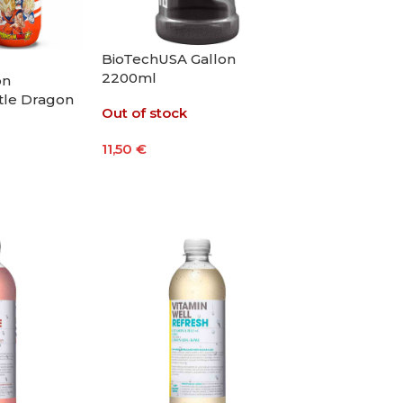
BioTechUSA Gallon
2200ml
on
tle Dragon
Out of stock
tion 750ml
11,50
€
Leer Más
to