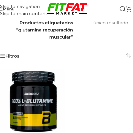
Skip to navigation
Menu
Skip to main content
Inicio
/
Mostrando el
Productos etiquetados
único resultado
“glutamina recuperación
muscular”
Filtros