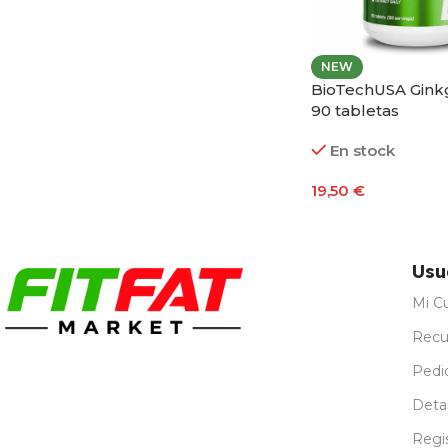
NEW
BioTechUSA Gink
90 tabletas
En stock
19,50
€
Añadir Al Carrito
Usu
Mi C
Recu
Pedi
Detal
Regi