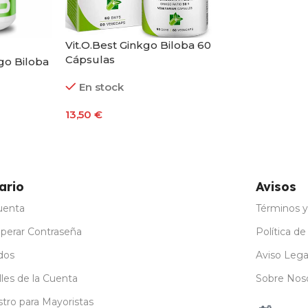
Vit.O.Best Ginkgo Biloba 60
Cápsulas
go Biloba
En stock
13,50
€
Añadir Al Carrito
ario
Avisos
uenta
Términos y
perar Contraseña
Política de
dos
Aviso Lega
les de la Cuenta
Sobre Nos
stro para Mayoristas