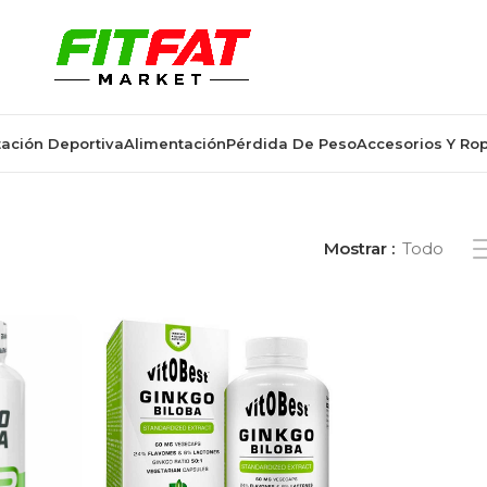
ación Deportiva
Alimentación
Pérdida De Peso
Accesorios Y Ro
 etiquetados “Ginkgo Biloba”
Mostrar
Todo