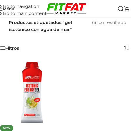
Skip to navigation
Menu
Skip to main content
Inicio
/
Mostrando el
Productos etiquetados “gel
único resultado
isotónico con agua de mar”
Filtros
NEW