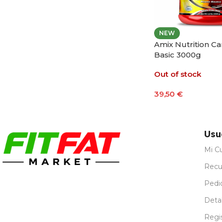
NEW
Amix Nutrition Ca
Basic 3000g
Out of stock
39,50
€
Seleccionar Opci
Usu
Mi C
Recu
Pedi
Detal
Regi