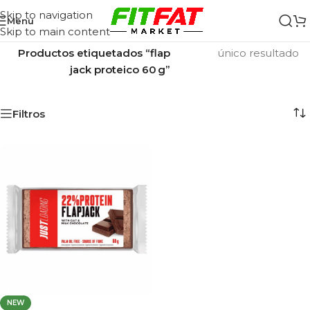
Skip to navigation
Menu
Skip to main content
Inicio
/
Mostrando el
Productos etiquetados “flap
único resultado
jack proteico 60 g”
Filtros
NEW