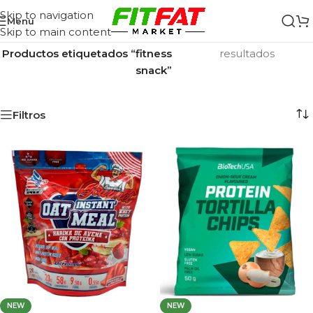
Skip to navigation
Menu
Skip to main content
Inicio
/
Mostrando los 8
Productos etiquetados “fitness
resultados
snack”
Filtros
NEW
NEW