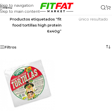
Skip to navigation
Menu
Skip to main content
Inicio
/
Mostrando el
Productos etiquetados “fit
único resultado
food tortillas high protein
6x40g”
Filtros