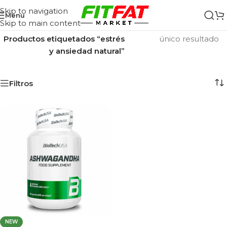
Skip to navigation
Menu
Skip to main content
Inicio
/
Mostrando el
Productos etiquetados “estrés
único resultado
y ansiedad natural”
Filtros
NEW