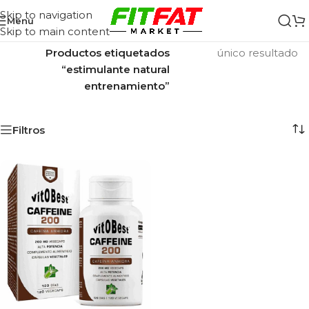
Skip to navigation
Menu
Skip to main content
Inicio
/
Mostrando el
Productos etiquetados
único resultado
“estimulante natural
entrenamiento”
Filtros