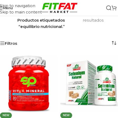
Skip to navigation
Menu
Skip to main content
Inicio
/
Mostrando los 2
Productos etiquetados
resultados
“equilibrio nutricional.”
Filtros
NEW
NEW