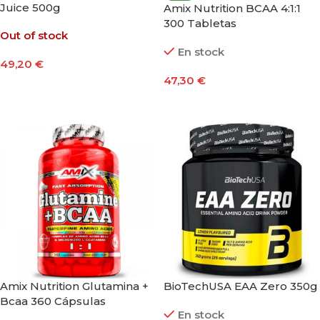
Juice 500g
Amix Nutrition BCAA 4:1:1
300 Tabletas
Out of stock
En stock
49,20
€
47,30
€
Seleccionar Opciones
Añadir Al Carrito
Amix Nutrition Glutamina +
BioTechUSA EAA Zero 350g
Bcaa 360 Cápsulas
En stock