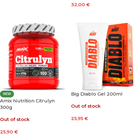
32,00
€
Leer Más
Leer Más
Big Diablo Gel 200ml
NEW
Amix Nutrition Citrulyn
Out of stock
300g
25,95
€
Out of stock
Leer Más
25,90
€