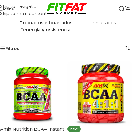
Skip to navigation
Menu
Skip to main content
Inicio
/
Mostrando los 12
Productos etiquetados
resultados
“energía y resistencia”
Filtros
Amix Nutrition BCAA Instant
NEW