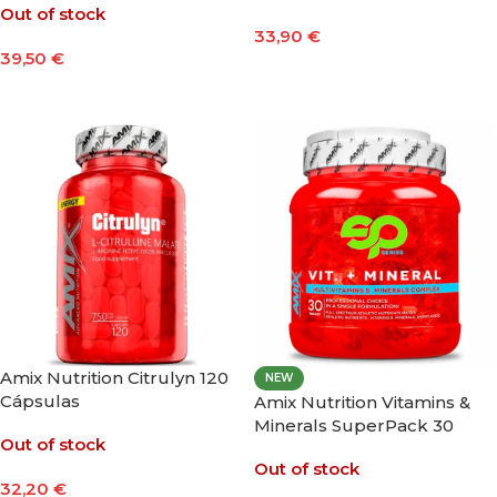
Out of stock
33,90
€
39,50
€
Seleccionar Opciones
Leer Más
Amix Nutrition Citrulyn 120
NEW
Cápsulas
Amix Nutrition Vitamins &
Minerals SuperPack 30
Out of stock
Packs
Out of stock
32,20
€