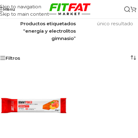
Skip to navigation
Menu
Skip to main content
Inicio
/
Mostrando el
Productos etiquetados
único resultado
“energía y electrolitos
gimnasio”
Filtros