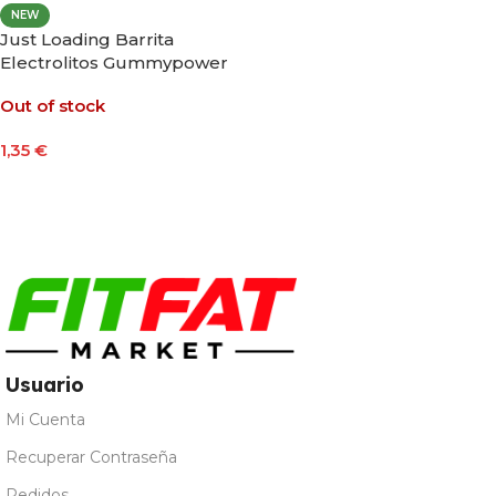
NEW
Just Loading Barrita
Electrolitos Gummypower
30g Sabor Melocotón
Out of stock
1,35
€
Leer Más
Usuario
Mi Cuenta
Recuperar Contraseña
Pedidos