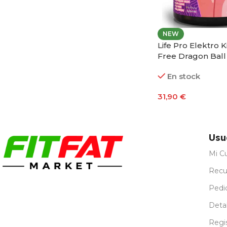
NEW
Life Pro Elektro Ki
Free Dragon Ball
Edition 400g
En stock
31,90
€
Seleccionar Opci
Usu
Mi C
Recu
Pedi
Detal
Regi