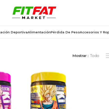
ación Deportiva
Alimentación
Pérdida De Peso
Accesorios Y Ro
ción limitada Dragon Ball Z”
Mostrar
Todo