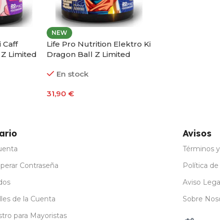
NEW
 Caff
Life Pro Nutrition Elektro Ki
 Z Limited
Dragon Ball Z Limited
Edition 400g
En stock
31,90
€
ones
Seleccionar Opciones
ario
Avisos
uenta
Términos y
perar Contraseña
Política de
dos
Aviso Lega
les de la Cuenta
Sobre Nos
stro para Mayoristas