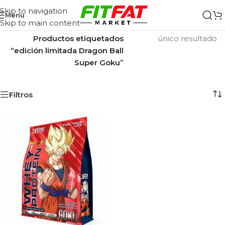
Skip to navigation
Menu
Skip to main content
Inicio
/
Mostrando el
Productos etiquetados
único resultado
“edición limitada Dragon Ball
Super Goku”
Filtros