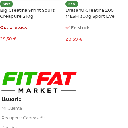
NEW
NEW
Big Creatina Smint Sours
Drasanvi Creatina 200
Creapure 210g
MESH 300g Sport Live
Out of stock
En stock
29,50
€
20,39
€
Seleccionar Opciones
Añadir Al Carrito
Usuario
Mi Cuenta
Recuperar Contraseña
Pedidos