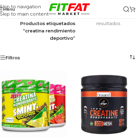
Skip to navigation
Menu
Skip to main content
Inicio
/
Mostrando los 2
Productos etiquetados
resultados
“creatina rendimiento
deportivo”
Filtros