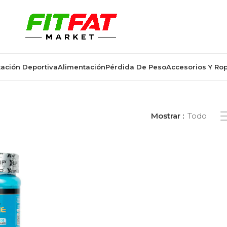
ación Deportiva
Alimentación
Pérdida De Peso
Accesorios Y Ro
a para fuerza y rendimiento”
Mostrar
Todo