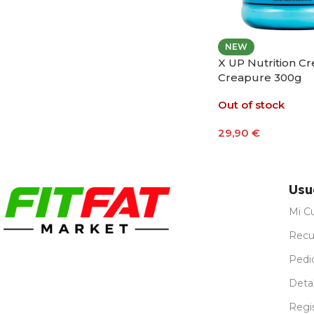
NEW
X UP Nutrition Cr
Creapure 300g
Out of stock
29,90
€
Leer Más
Usu
Mi C
Recu
Pedi
Detal
Regi