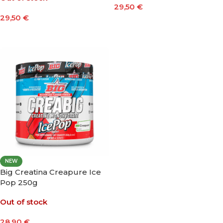
29,50
€
29,50
€
Leer Más
Seleccionar Opciones
NEW
Big Creatina Creapure Ice
Pop 250g
Out of stock
28,90
€