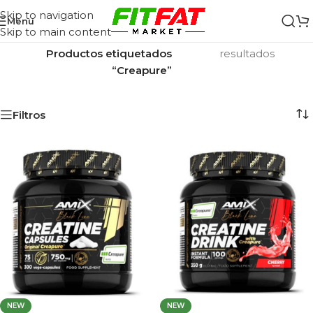
Skip to navigation
Menu
Skip to main content
Inicio
/
Mostrando los 7
Productos etiquetados
resultados
“Creapure”
Filtros
NEW
NEW