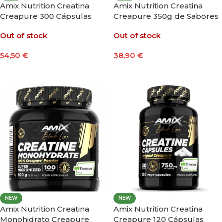
Amix Nutrition Creatina
Amix Nutrition Creatina
Creapure 300 Cápsulas
Creapure 350g de Sabores
Out of stock
Out of stock
54,50
€
38,90
€
Leer Más
Seleccionar Opciones
NEW
NEW
Amix Nutrition Creatina
Amix Nutrition Creatina
Monohidrato Creapure
Creapure 120 Cápsulas