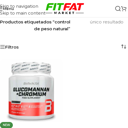
Skip to navigation
Menu
Skip to main content
Inicio
/
Mostrando el
Productos etiquetados “control
único resultado
de peso natural”
Filtros
NEW