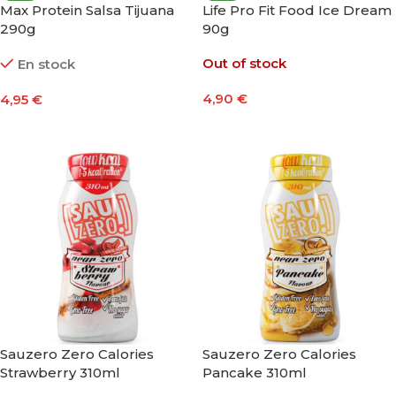
Max Protein Salsa Tijuana
Life Pro Fit Food Ice Dream
290g
90g
Out of stock
En stock
4,90
€
4,95
€
Seleccionar Opciones
Añadir Al Carrito
Sauzero Zero Calories
Sauzero Zero Calories
Strawberry 310ml
Pancake 310ml