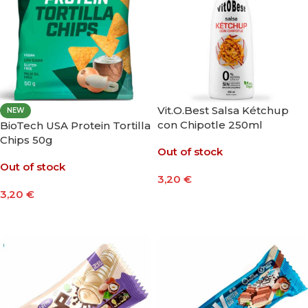
Vit.O.Best Salsa Kétchup
NEW
con Chipotle 250ml
BioTech USA Protein Tortilla
Chips 50g
Out of stock
Out of stock
3,20
€
3,20
€
Leer Más
Leer Más