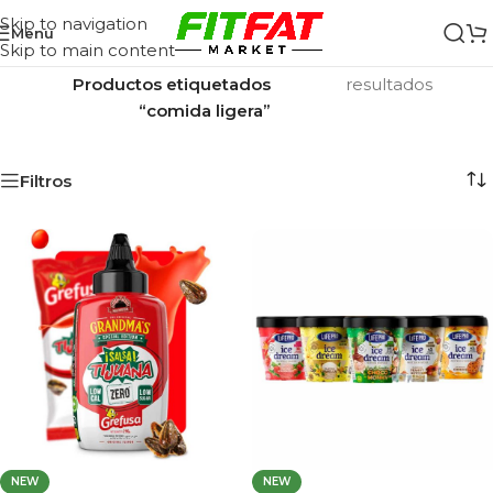
Skip to navigation
Menu
Skip to main content
Inicio
/
Mostrando los 20
Productos etiquetados
resultados
“comida ligera”
Filtros
NEW
NEW