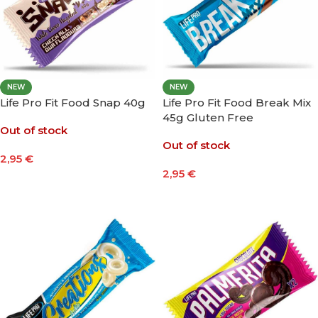
NEW
NEW
Life Pro Fit Food Snap 40g
Life Pro Fit Food Break Mix
45g Gluten Free
Out of stock
Out of stock
2,95
€
2,95
€
Seleccionar Opciones
Leer Más