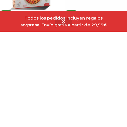
NEW
NEW
Todos los pedidos incluyen regalos
Life Pro Fit Food Konjac
Amix Nutrition Vegan
sorpresa. Envío gratis a partir de 29,99€
Noodles 200g
Protein Bar 45g
Out of stock
Out of stock
2,75
€
2,15
€
Leer Más
Seleccionar Opciones