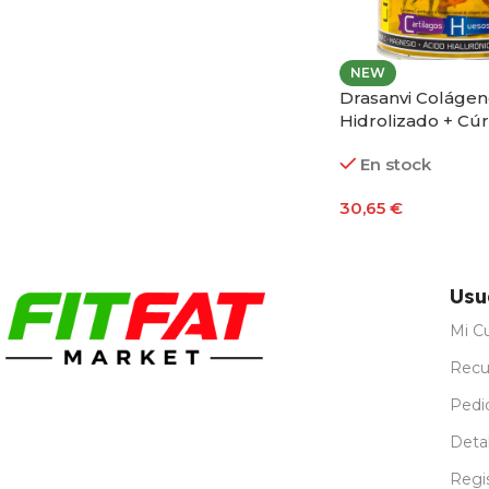
NEW
Drasanvi Colágen
Hidrolizado + Cú
Magnesio + Vitam
En stock
Ácido Hialurónic
Sabor Limón
30,65
€
Añadir Al Carrito
Usu
Mi C
Recu
Pedi
Detal
Regi