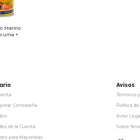
o Marino
rcuma +
ina C +
o 300g
ario
Avisos
uenta
Términos y
perar Contraseña
Política de
dos
Aviso Lega
les de la Cuenta
Sobre Nos
stro para Mayoristas