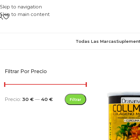
Skip to navigation
Skip to main content
Todas Las Marcas
Suplement
Inicio
/
Productos etiquetados “colágeno con vit
Filtrar Por Precio
Precio:
30 €
—
40 €
Filtrar