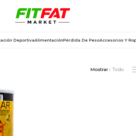
ación Deportiva
Alimentación
Pérdida De Peso
Accesorios Y Ro
amina c y ácido hialurónico”
Mostrar
Todo