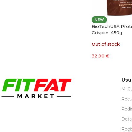
NEW
BioTechUSA Prot
Crispies 450g
Out of stock
32,90
€
Leer Más
Usu
Mi C
Recu
Pedi
Detal
Regi