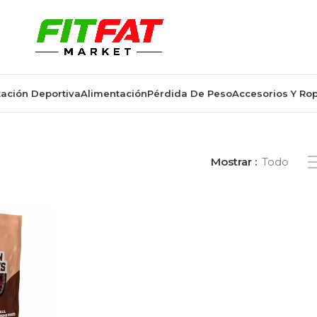
ación Deportiva
Alimentación
Pérdida De Peso
Accesorios Y Ro
uetados “chips de proteína.”
Mostrar
Todo