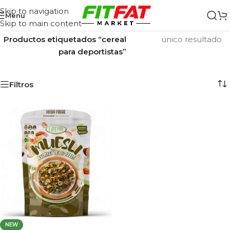
Skip to navigation
Menu
Skip to main content
Inicio
/
Mostrando el
Productos etiquetados “cereal
único resultado
para deportistas”
Filtros
NEW