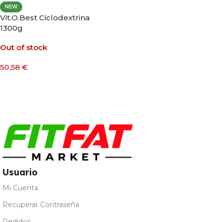
NEW
Vit.O.Best Ciclodextrina
1300g
Out of stock
50,58
€
Leer Más
Usuario
Mi Cuenta
Recuperar Contraseña
Pedidos