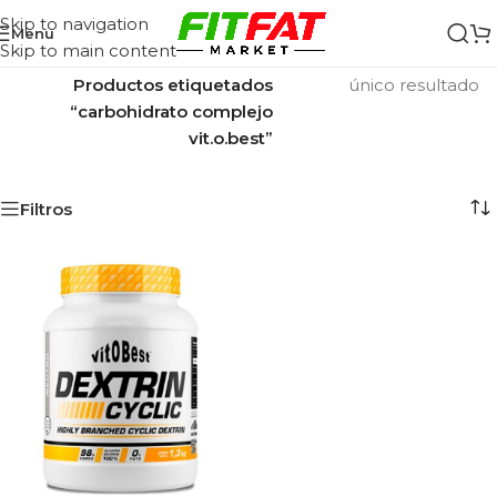
Skip to navigation
Menu
Skip to main content
Inicio
/
Mostrando el
Productos etiquetados
único resultado
“carbohidrato complejo
vit.o.best”
Filtros