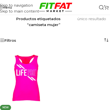
Skip to navigation
Menu
Skip to main content
Inicio
/
Mostrando el
Productos etiquetados
único resultado
“camiseta mujer”
Filtros
NEW