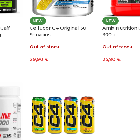
NEW
NEW
Caff
Cellucor C4 Original 30
Amix Nutrition 
g
Servicios
300g
Out of stock
Out of stock
29,90
€
25,90
€
ones
Seleccionar Opciones
Leer Más