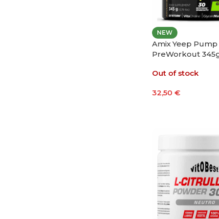
NEW
Amix Yeep Pump 
PreWorkout 345
Out of stock
32,50
€
Seleccionar Opci