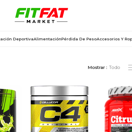
ación Deportiva
Alimentación
Pérdida De Peso
Accesorios Y Ro
quetados “bombeo muscular”
Mostrar
Todo