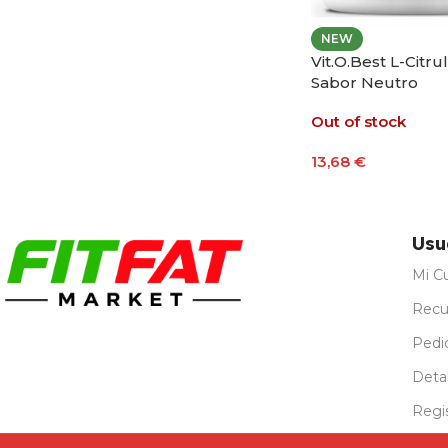
NEW
Vit.O.Best L-Citru
Sabor Neutro
Out of stock
13,68
€
Leer Más
Usu
Mi C
Recu
Pedi
Detal
Regi