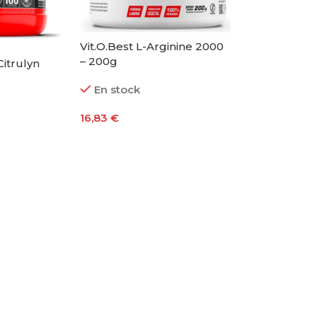
Vit.O.Best L-Arginine 2000
– 200g
Citrulyn
En stock
16,83
€
Añadir Al Carrito