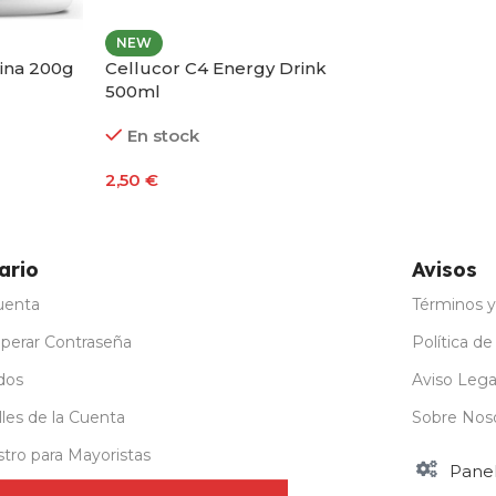
NEW
lina 200g
Cellucor C4 Energy Drink
500ml
En stock
2,50
€
Seleccionar Opciones
ario
Avisos
uenta
Términos y
perar Contraseña
Política de
dos
Aviso Lega
les de la Cuenta
Sobre Nos
stro para Mayoristas
Pane