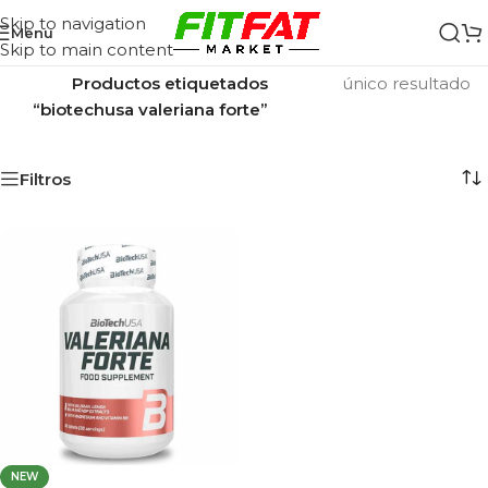
Skip to navigation
Menu
Skip to main content
Inicio
/
Mostrando el
Productos etiquetados
único resultado
“biotechusa valeriana forte”
Filtros
NEW