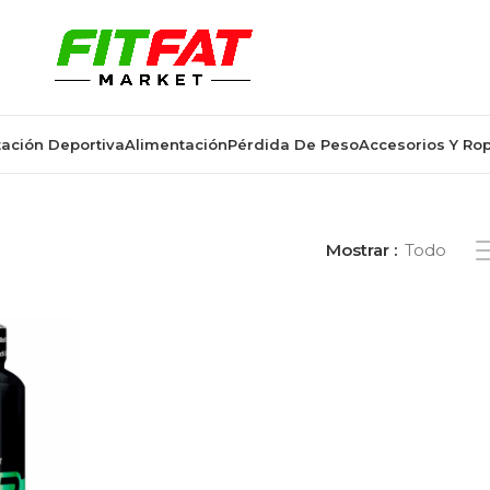
ación Deportiva
Alimentación
Pérdida De Peso
Accesorios Y Ro
os “biotechusa gh regulator”
Mostrar
Todo