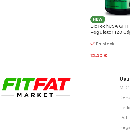
NEW
BioTechUSA GH 
Regulator 120 Cá
En stock
22,50
€
Añadir Al Carrito
Usu
Mi C
Recu
Pedi
Detal
Regi