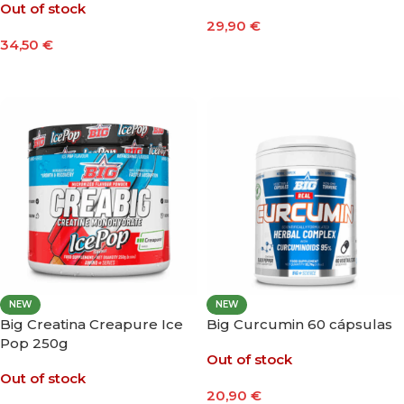
Out of stock
29,90
€
34,50
€
Leer Más
Seleccionar Opciones
NEW
NEW
Big Creatina Creapure Ice
Big Curcumin 60 cápsulas
Pop 250g
Out of stock
Out of stock
20,90
€