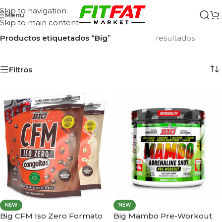
Skip to navigation
Menu
Skip to main content
Inicio
/
Mostrando los 7
Productos etiquetados “Big”
resultados
Filtros
NEW
NEW
Big CFM Iso Zero Formato
Big Mambo Pre-Workout