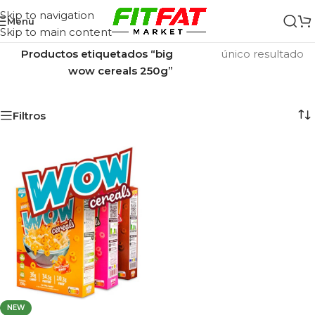
Skip to navigation
Menu
Skip to main content
Inicio
/
Mostrando el
Productos etiquetados “big
único resultado
wow cereals 250g”
Filtros
NEW