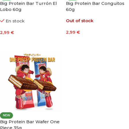
Big Protein Bar Turrón El
Big Protein Bar Conguitos
Lobo 60g
60g
Out of stock
En stock
2,99
€
2,99
€
Seleccionar Opciones
Añadir Al Carrito
NEW
Big Protein Bar Wafer One
Piece 35g