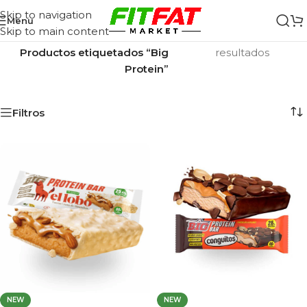
Skip to navigation
Menu
Skip to main content
Inicio
/
Mostrando los 3
Productos etiquetados “Big
resultados
Protein”
Filtros
NEW
NEW