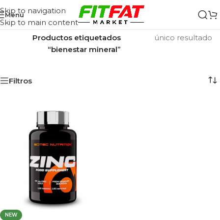
Skip to navigation
Menu
Skip to main content
Inicio
/
Mostrando el
Productos etiquetados
único resultado
“bienestar mineral”
Filtros
NEW