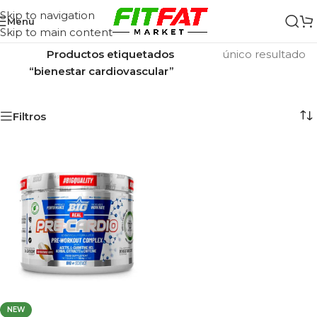
Skip to navigation
Menu
Skip to main content
Inicio
/
Mostrando el
Productos etiquetados
único resultado
“bienestar cardiovascular”
Filtros
NEW