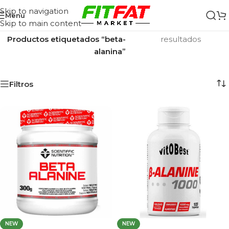
Skip to navigation
Menu
Skip to main content
Inicio
/
Mostrando los 2
Productos etiquetados “beta-
resultados
alanina”
Filtros
NEW
NEW