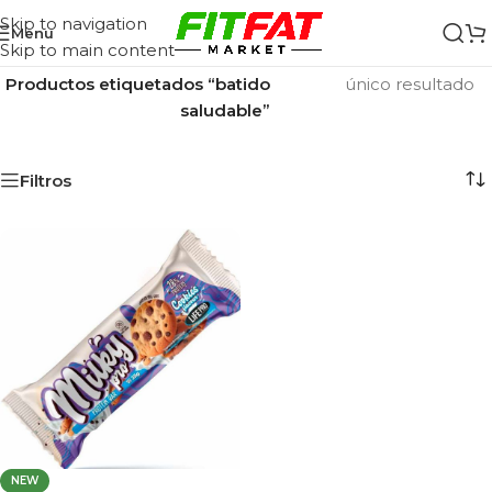
Skip to navigation
Menu
Skip to main content
Inicio
/
Mostrando el
Productos etiquetados “batido
único resultado
saludable”
Filtros
NEW