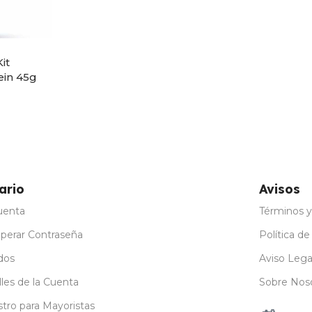
it
ein 45g
ones
ario
Avisos
uenta
Términos y
perar Contraseña
Política de
dos
Aviso Lega
les de la Cuenta
Sobre Nos
stro para Mayoristas