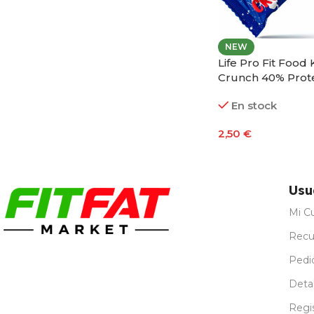
NEW
Life Pro Fit Food K
Crunch 40% Prot
En stock
2,50
€
Seleccionar Opci
Usu
Mi C
Recu
Pedi
Detal
Regi