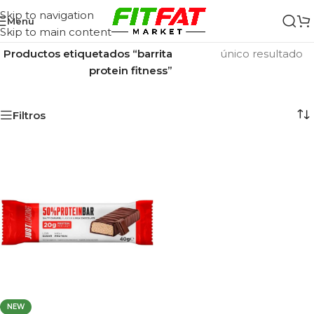
Skip to navigation
Menu
Skip to main content
Inicio
/
Mostrando el
Productos etiquetados “barrita
único resultado
protein fitness”
Filtros
NEW