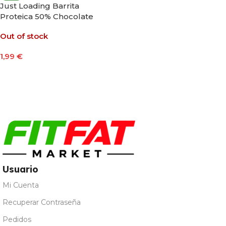
Just Loading Barrita
Proteica 50% Chocolate
Con Sabor a Caramelo
Out of stock
Salado 40g
1,99
€
Leer Más
Usuario
Mi Cuenta
Recuperar Contraseña
Pedidos